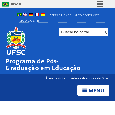
BRASIL
Simplifique!
ACESSIBILIDADE
ALTO CONTRASTE
MAPA DO SITE
Comunica BR
Participe
Acesso à informação
Legislação
Canais
Programa de Pós-
Graduação em Educação
Área Restrita
Administradores do Site
MENU