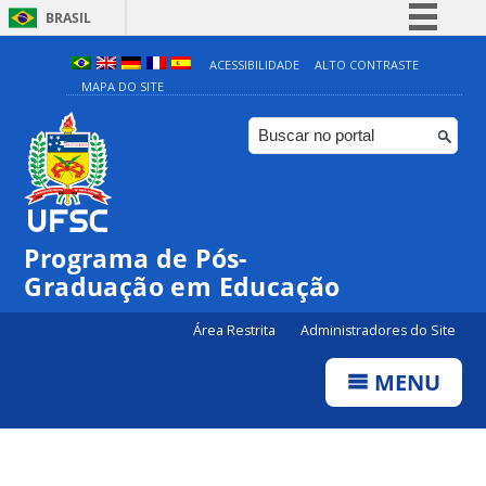
BRASIL
Simplifique!
ACESSIBILIDADE
ALTO CONTRASTE
MAPA DO SITE
Comunica BR
Participe
Acesso à informação
Legislação
Canais
Programa de Pós-
Graduação em Educação
Área Restrita
Administradores do Site
MENU