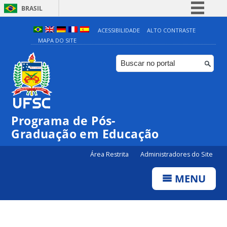
BRASIL
Simplifique!
ACESSIBILIDADE
ALTO CONTRASTE
MAPA DO SITE
Comunica BR
Participe
Acesso à informação
Legislação
Canais
Programa de Pós-
Graduação em Educação
Área Restrita
Administradores do Site
MENU