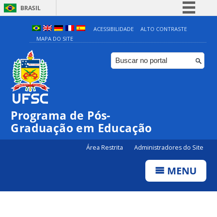
BRASIL
Simplifique!
ACESSIBILIDADE
ALTO CONTRASTE
MAPA DO SITE
Comunica BR
Participe
Acesso à informação
Legislação
Canais
Programa de Pós-
Graduação em Educação
Área Restrita
Administradores do Site
MENU