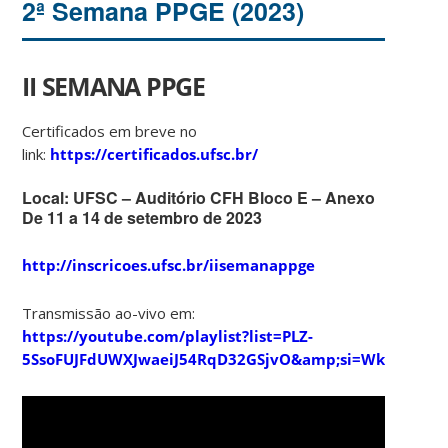
2ª Semana PPGE (2023)
II SEMANA PPGE
Certificados em breve no
link:
https://certificados.ufsc.br/
Local: UFSC – Auditório CFH Bloco E – Anexo
De 11 a 14 de setembro de 2023
http://inscricoes.ufsc.br/iisemanappge
Transmissão ao-vivo em:
https://youtube.com/playlist?list=PLZ-
5SsoFUJFdUWXJwaeiJ54RqD32GSjvO&amp;si=WkCfFxFhF