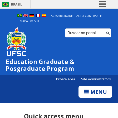
BRASIL
Simplifique!
ACESSIBILIDADE
ALTO CONTRASTE
MAPA DO SITE
Comunica BR
Participe
Acesso à informação
Legislação
Canais
Education Graduate &
Posgraduate Program
Private Area
Site Administrators
MENU
Quick access menu