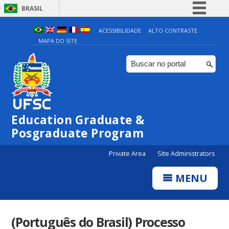
BRASIL
Simplifique!
ACESSIBILIDADE
ALTO CONTRASTE
MAPA DO SITE
Comunica BR
Participe
Acesso à informação
Legislação
Canais
Education Graduate &
Posgraduate Program
Private Area
Site Administrators
MENU
(Português do Brasil) Processo