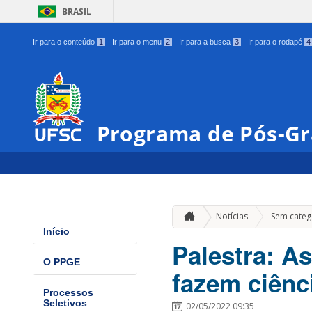
BRASIL
Ir para o conteúdo
1
Ir para o menu
2
Ir para a busca
3
Ir para o rodapé
4
Programa de Pós-G
Notícias
Sem categ
Início
Palestra: 
O PPGE
fazem ciênc
Processos
Seletivos
02/05/2022 09:35