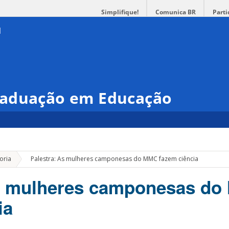
Simplifique!
Comunica BR
Parti
raduação em Educação
»
oria
Palestra: As mulheres camponesas do MMC fazem ciência
As mulheres camponesas d
ia