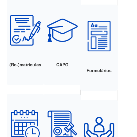
(Re-)matrículas
CAPG
Formulários