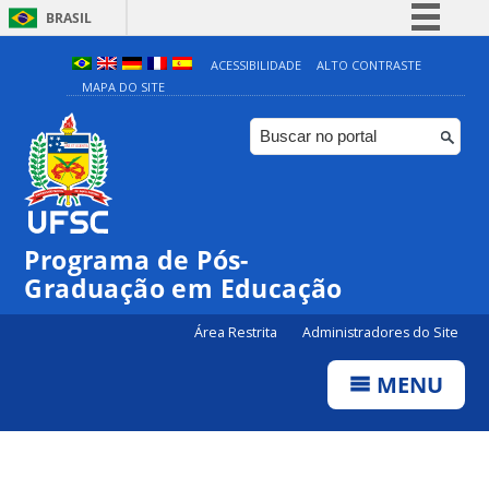
BRASIL
Simplifique!
ACESSIBILIDADE
ALTO CONTRASTE
MAPA DO SITE
Comunica BR
Participe
Acesso à informação
Legislação
Canais
Programa de Pós-
Graduação em Educação
Área Restrita
Administradores do Site
MENU