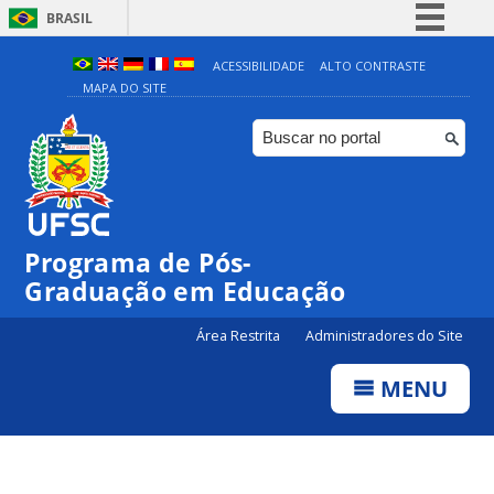
BRASIL
Simplifique!
ACESSIBILIDADE
ALTO CONTRASTE
MAPA DO SITE
Comunica BR
Participe
Acesso à informação
Legislação
Canais
Programa de Pós-
Graduação em Educação
Área Restrita
Administradores do Site
MENU