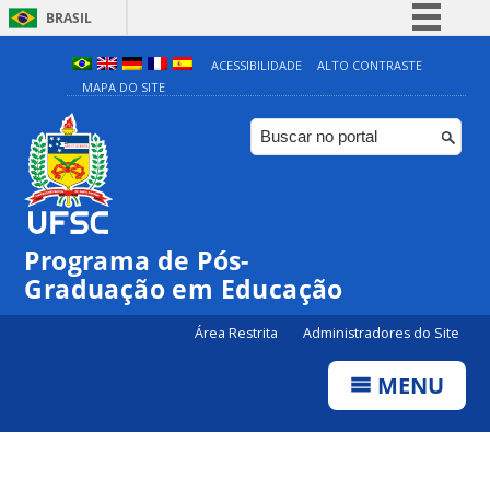
BRASIL
Simplifique!
ACESSIBILIDADE
ALTO CONTRASTE
MAPA DO SITE
Comunica BR
Participe
Acesso à informação
Legislação
Canais
Programa de Pós-
Graduação em Educação
Área Restrita
Administradores do Site
MENU