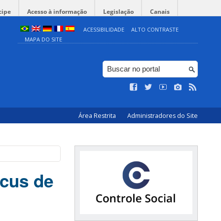
cipe
Acesso à informação
Legislação
Canais
ACESSIBILIDADE
ALTO CONTRASTE
MAPA DO SITE
Área Restrita
Administradores do Site
cus de