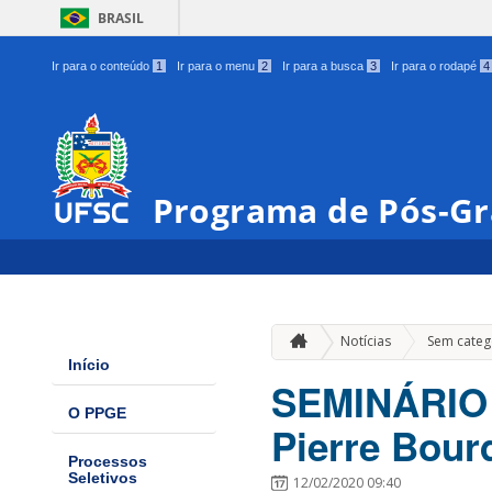
BRASIL
Ir para o conteúdo
1
Ir para o menu
2
Ir para a busca
3
Ir para o rodapé
4
Programa de Pós-G
Notícias
Sem categ
Início
SEMINÁRIO 
O PPGE
Pierre Bour
Processos
Seletivos
12/02/2020 09:40