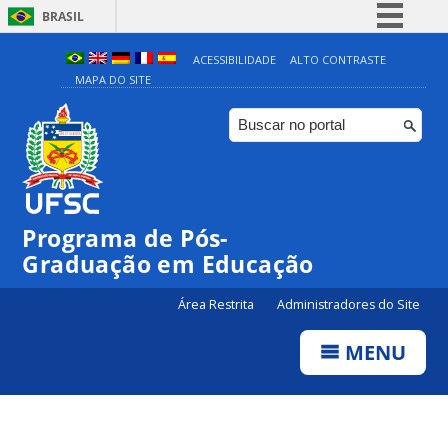
BRASIL
Simplifique!
ACESSIBILIDADE
ALTO CONTRASTE
MAPA DO SITE
Comunica BR
Participe
Acesso à informação
Legislação
Canais
Programa de Pós-
Graduação em Educação
Área Restrita
Administradores do Site
MENU