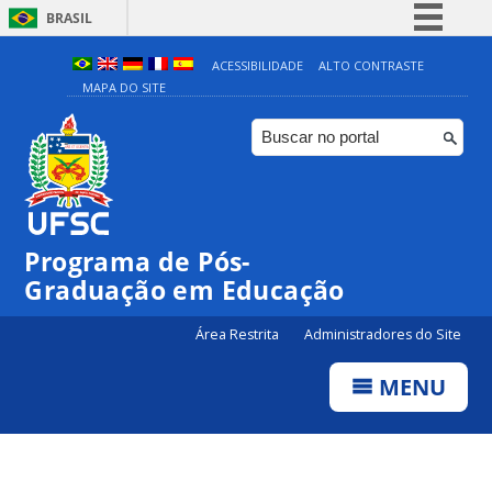
BRASIL
Simplifique!
ACESSIBILIDADE
ALTO CONTRASTE
MAPA DO SITE
Comunica BR
Participe
Acesso à informação
Legislação
Canais
Programa de Pós-
Graduação em Educação
Área Restrita
Administradores do Site
MENU