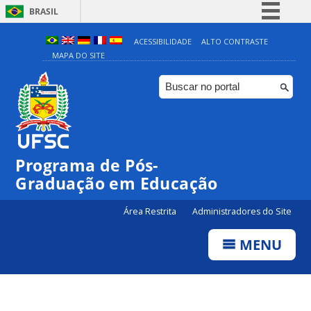
BRASIL
Simplifique!
ACESSIBILIDADE
ALTO CONTRASTE
MAPA DO SITE
Comunica BR
Participe
Acesso à informação
Legislação
Canais
Programa de Pós-
Graduação em Educação
Área Restrita
Administradores do Site
MENU