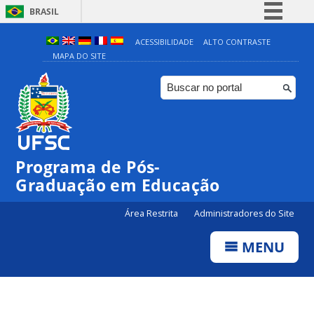
BRASIL
Simplifique!
ACESSIBILIDADE
ALTO CONTRASTE
MAPA DO SITE
Comunica BR
Participe
Acesso à informação
Legislação
Canais
Programa de Pós-
Graduação em Educação
Área Restrita
Administradores do Site
MENU