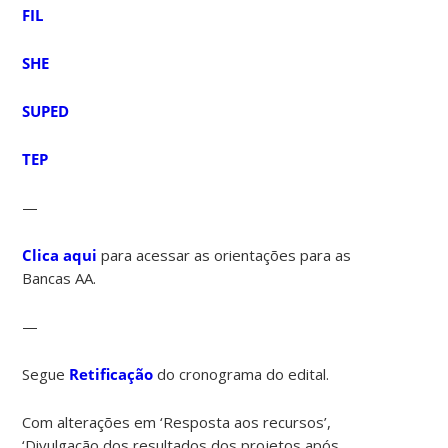
FIL
SHE
SUPED
TEP
—
Clica aqui
para acessar as orientações para as
Bancas AA.
—
Segue
Retificação
do cronograma do edital.
Com alterações em ‘Resposta aos recursos’,
‘Divulgação dos resultados dos projetos após