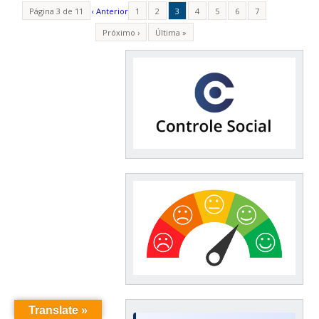
Página 3 de 11
‹ Anterior
1
2
3
4
5
6
7
Próximo ›
Última »
Translate »