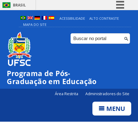
BRASIL
Simplifique!
ACESSIBILIDADE
ALTO CONTRASTE
MAPA DO SITE
Comunica BR
Participe
Acesso à informação
Legislação
Canais
Programa de Pós-
Graduação em Educação
Área Restrita
Administradores do Site
MENU