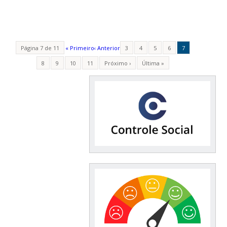
Página 7 de 11
« Primeiro
‹ Anterior
3
4
5
6
7
8
9
10
11
Próximo ›
Última »