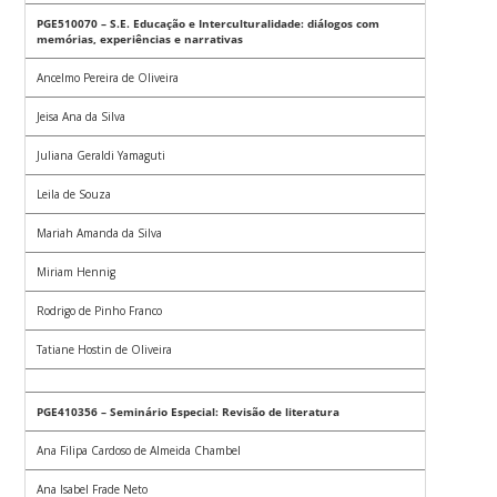
PGE510070 – S.E. Educação e Interculturalidade: diálogos com
memórias, experiências e narrativas
Ancelmo Pereira de Oliveira
Jeisa Ana da Silva
Juliana Geraldi Yamaguti
Leila de Souza
Mariah Amanda da Silva
Miriam Hennig
Rodrigo de Pinho Franco
Tatiane Hostin de Oliveira
PGE410356 – Seminário Especial: Revisão de literatura
Ana Filipa Cardoso de Almeida Chambel
Ana Isabel Frade Neto