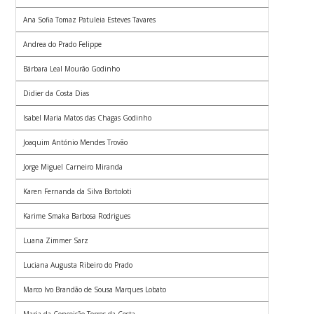
Ana Sofia Tomaz Patuleia Esteves Tavares
Andrea do Prado Felippe
Bárbara Leal Mourão Godinho
Didier da Costa Dias
Isabel Maria Matos das Chagas Godinho
Joaquim António Mendes Trovão
Jorge Miguel Carneiro Miranda
Karen Fernanda da Silva Bortoloti
Karime Smaka Barbosa Rodrigues
Luana Zimmer Sarz
Luciana Augusta Ribeiro do Prado
Marco Ivo Brandão de Sousa Marques Lobato
Maria da Conceição Torres da Costa