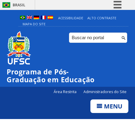
BRASIL
Simplifique!
ACESSIBILIDADE
ALTO CONTRASTE
MAPA DO SITE
Comunica BR
Participe
Acesso à informação
Legislação
Canais
Programa de Pós-
Graduação em Educação
Área Restrita
Administradores do Site
MENU