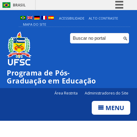
BRASIL
Simplifique!
ACESSIBILIDADE
ALTO CONTRASTE
MAPA DO SITE
Comunica BR
Participe
Acesso à informação
Legislação
Canais
Programa de Pós-
Graduação em Educação
Área Restrita
Administradores do Site
MENU