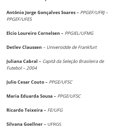
Ant
ô
nio Jorge Gon
ç
alves Soares –
PPGEF/UFRJ
–
PPGEF/UFES
Elcio Loureiro Cornelsen –
PPGIEL/UFMG
Detlev Claussen
– Universidde de Frankfurt
Juliana Cabral –
Capitã da Seleção Brasileira de
Futebol – 2004
Julio Cesar Couto –
PPGE/UFSC
Maria Eduarda Sousa –
PPGE/UFSC
Ricardo Teixeira –
FE/UFG
Silvana Goellner –
UFRGS