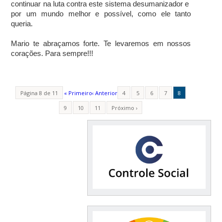
continuar na luta contra este sistema desumanizador e
por um mundo melhor e possível, como ele tanto
queria.
Mario te abraçamos forte. Te levaremos em nossos
corações. Para sempre!!!
Página 8 de 11
« Primeiro
‹ Anterior
4
5
6
7
8
9
10
11
Próximo ›