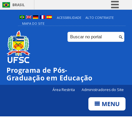
BRASIL
Simplifique!
ACESSIBILIDADE
ALTO CONTRASTE
MAPA DO SITE
Comunica BR
Participe
Acesso à informação
Legislação
Canais
Programa de Pós-
Graduação em Educação
Área Restrita
Administradores do Site
MENU