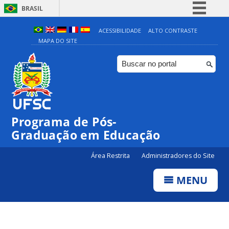
BRASIL
Simplifique!
ACESSIBILIDADE
ALTO CONTRASTE
MAPA DO SITE
Comunica BR
Participe
Acesso à informação
Legislação
Canais
Programa de Pós-
Graduação em Educação
Área Restrita
Administradores do Site
MENU