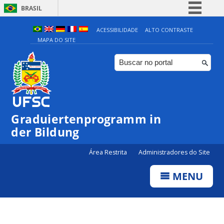
BRASIL
Simplifique!
ACESSIBILIDADE
ALTO CONTRASTE
MAPA DO SITE
Comunica BR
Participe
Acesso à informação
Legislação
Canais
Graduiertenprogramm in
der Bildung
Área Restrita
Administradores do Site
MENU